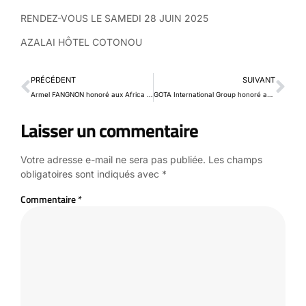
RENDEZ-VOUS LE SAMEDI 28 JUIN 2025
AZALAI HÔTEL COTONOU
PRÉCÉDENT
SUIVANT
Armel FANGNON honoré aux Africa Success Stories Awards 2025 : Un leader d’excellence au service de la transformation humaine
GOTA International Group honoré aux Africa Success Stories Awards 2025 : Une success story bénino-nigériane au service de l’excellence africaine
Laisser un commentaire
Votre adresse e-mail ne sera pas publiée.
Les champs
obligatoires sont indiqués avec
*
Commentaire
*