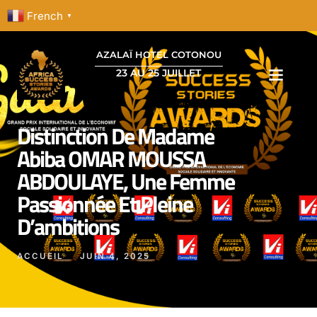
French
▼
AZALAÏ HOTEL COTONOU
23 AU 25 JUILLET
Distinction De Madame
Abiba OMAR MOUSSA
ABDOULAYE, Une Femme
Passionnée Et Pleine
D’ambitions
ACCUEIL
JUIN 4, 2025