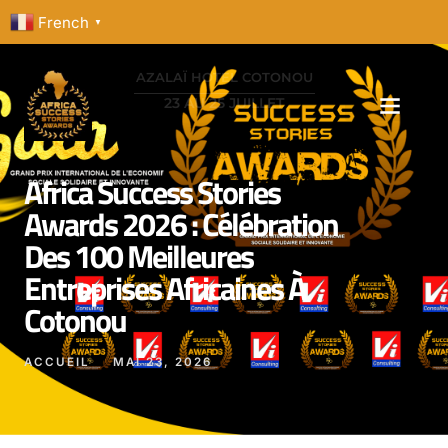
French
▼
AZALAÏ HOTEL COTONOU
23 AU 25 JUILLET
Africa Success Stories
Awards 2026 : Célébration
Des 100 Meilleures
Entreprises Africaines À
Cotonou
ACCUEIL
MAI 23, 2026