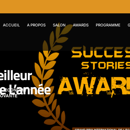
ACCUEIL
A PROPOS
SALON
AWARDS
PROGRAMME
illeur
e L’année