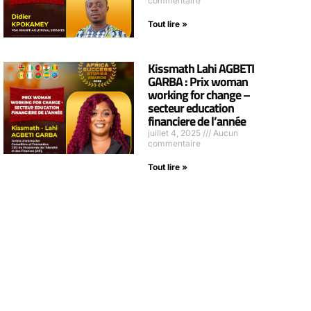
commentaire
Tout lire »
Kissmath Lahi AGBETI
GARBA : Prix woman
working for change –
secteur education
financiere de l’année
juillet 4, 2025
Aucun
commentaire
Tout lire »