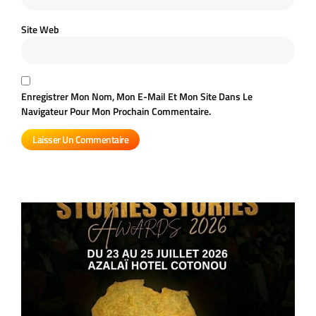
Site Web
Enregistrer Mon Nom, Mon E-Mail Et Mon Site Dans Le
Navigateur Pour Mon Prochain Commentaire.
A
S
S
A
2
l
c
c