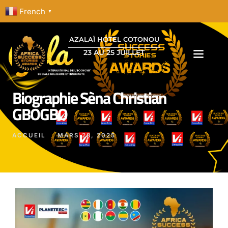
French
▼
AZALAÏ HOTEL COTONOU
23 AU 25 JUILLET
Biographie Sèna Christian
GBOGBO
ACCUEIL
MARS 28, 2025