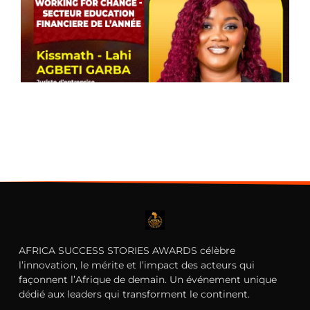
P
w
f
–
e
f
d
j
c
T
AFRICA SUCCESS STORIES AWARDS célèbre
l’innovation, le mérite et l’impact des acteurs qui
façonnent l’Afrique de demain. Un événement unique
dédié aux leaders qui transforment le continent.