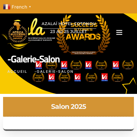
French
▼
AZALAÏ HOTEL COTONOU
23 AU 25 JUILLET
-galerie-Salon
ACCUEIL
-GALERIE-SALON
Salon 2025